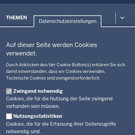
Menü
THEMEN
in
Datenschutzeinstellungen
der
Datenschutzeinstellungen
Umwelt, Gesundheit, Arbeitsschutz
Fußzeile
Bildung, Schule
BEZIRKSREGIERUNG
Auf dieser Seite werden Cookies
Kommunalaufsicht, Planung, Verkehr
verwendet.
Behördenleitung
Energie, Bergbau
Wir über uns
KARRIERE
Kultur, Sport
Durch Anklicken des/der Cookie-Button(s) erklären Sie sich
Regierungsbezirk
Recht, Ordnung
damit einverstanden, dass wir Cookies verwenden.
Stellenausschreibungen
Integration, Migration
Technische Cookies sind zwingend erforderlich.
Aktuelle Ausbildungsstellen und Praktika
PRESSE
Förderportal, Wirtschaft
Zwingend notwendig
Pressestelle
Cookies, die für die Nutzung der Seite zwingend
Social Media
BEKANNTMACHUNGEN
vorhanden sein müssen.
Nutzungsstatistiken
Amtsblatt
Cookies, die für die Erfassung ihrer Seitenzugriffe
notwendig sind.
© 2026 Bezirksregierung Arnsberg