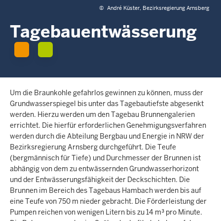
c
©
André Küster, Bezirksregierung Arnsberg
h
Tagebauentwässerung
h
i
e
r
Um die Braunkohle gefahrlos gewinnen zu können, muss der
Grundwasserspiegel bis unter das Tagebautiefste abgesenkt
werden. Hierzu werden um den Tagebau Brunnengalerien
errichtet. Die hierfür erforderlichen Genehmigungsverfahren
werden durch die Abteilung Bergbau und Energie in NRW der
Bezirksregierung Arnsberg durchgeführt. Die Teufe
(bergmännisch für Tiefe) und Durchmesser der Brunnen ist
abhängig von dem zu entwässernden Grundwasserhorizont
und der Entwässerungsfähigkeit der Deckschichten. Die
Brunnen im Bereich des Tagebaus Hambach werden bis auf
eine Teufe von 750 m nieder gebracht. Die Förderleistung der
Pumpen reichen von wenigen Litern bis zu 14 m³ pro Minute.