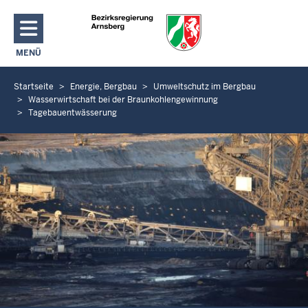
Direkt zum Inhalt
MENÜ
NAVIGATION AKTIVIEREN/DEAKTIVIEREN: HAUPTMENÜ
Startseite
Energie, Bergbau
Umweltschutz im Bergbau
S
Wasserwirtschaft bei der Braunkohlengewinnung
i
Tagebauentwässerung
e
b
e
f
i
n
d
e
n
s
i