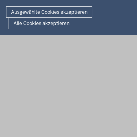
Fußzeile
Impressum
Datenschutz
Barrierefreiheit
Kontakt
Ausgewählte Cookies akzeptieren
Kurzlink zu dieser Seite
Alle Cookies akzeptieren