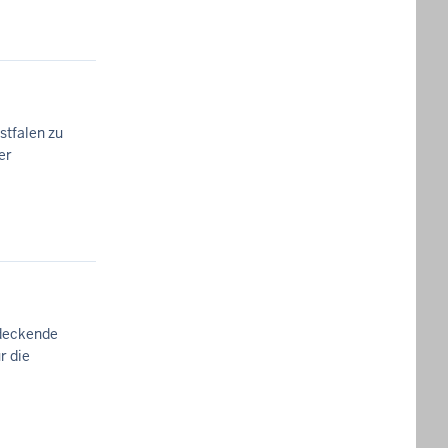
stfalen zu
er
ndeckende
r die