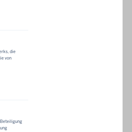
rks, die
ie von
Beteiligung
rung