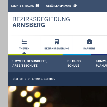
BARRIEREARME
SPRACHEN
LEICHTE SPRACHE
GEBÄRDENSPRACHE
BEZIRKSREGIERUNG
ARNSBERG
Hauptmenü
THEMEN
BEZIRKSREGIERUNG
KARRIERE
Sekundärmenü
UMWELT, GESUNDHEIT,
BILDUNG,
KOMMU
Untermenü öffnen
Unterme
ARBEITSSCHUTZ
SCHULE
PLANUN
Startseite
Energie, Bergbau
S
i
e
b
e