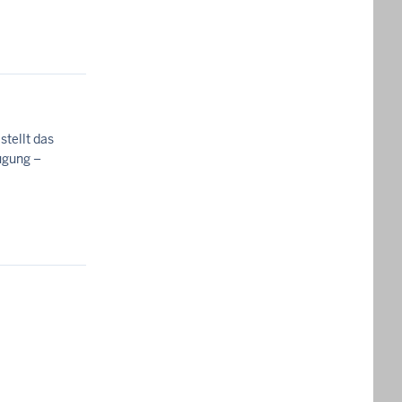
tellt das
ügung –