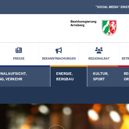
SOCIAL
Direkt zum Inhalt
MEDIA
"SOCIAL MEDIA"-EIN
EINSTELLUNGEN
BLOCK
PRESSE
BEKANNTMACHUNGEN
REGIONALRAT
BET
NALAUFSICHT,
ENERGIE,
KULTUR,
RE
nü öffnen
Untermenü öffnen
Untermenü öffnen
Unt
G, VERKEHR
BERGBAU
SPORT
O