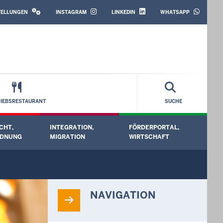
SOCIAL
MEDIA
STELLUNGEN
INSTAGRAM
LINKEDIN
WHATSAPP
RIEBSRESTAURANT
SUCHE
CHT,
INTEGRATION,
FÖRDERPORTAL,
ermenü öffnen
Untermenü öffnen
Untermenü öffnen
Unt
RDNUNG
MIGRATION
WIRTSCHAFT
NAVIGATION