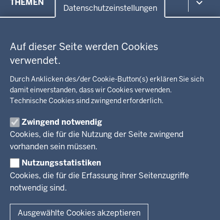
THEMEN
in
Datenschutzeinstellungen
der
Datenschutzeinstellungen
Umwelt, Gesundheit, Arbeitsschutz
Fußzeile
Bildung, Schule
BEZIRKSREGIERUNG
Auf dieser Seite werden Cookies
Kommunalaufsicht, Planung, Verkehr
verwendet.
Behördenleitung
Energie, Bergbau
Wir über uns
KARRIERE
Kultur, Sport
Durch Anklicken des/der Cookie-Button(s) erklären Sie sich
Regierungsbezirk
Recht, Ordnung
damit einverstanden, dass wir Cookies verwenden.
Stellenausschreibungen
Integration, Migration
Technische Cookies sind zwingend erforderlich.
Aktuelle Ausbildungsstellen und Praktika
PRESSE
Förderportal, Wirtschaft
Zwingend notwendig
Pressestelle
Cookies, die für die Nutzung der Seite zwingend
Social Media
BEKANNTMACHUNGEN
vorhanden sein müssen.
Nutzungsstatistiken
Amtsblatt
Cookies, die für die Erfassung ihrer Seitenzugriffe
notwendig sind.
© 2026 Bezirksregierung Arnsberg
Fußzeile
Impressum
Datenschutz
Barrierefreiheit
Kontakt
Ausgewählte Cookies akzeptieren
Kurzlink zu dieser Seite