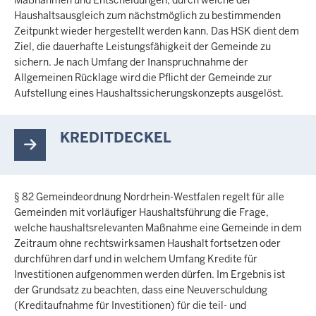
c
Haushaltsausgleich zum nächstmöglich zu bestimmenden
h
Zeitpunkt wieder hergestellt werden kann. Das HSK dient dem
h
Ziel, die dauerhafte Leistungsfähigkeit der Gemeinde zu
i
sichern. Je nach Umfang der Inanspruchnahme der
e
Allgemeinen Rücklage wird die Pflicht der Gemeinde zur
r
Aufstellung eines Haushaltssicherungskonzepts ausgelöst.
KREDITDECKEL
§ 82 Gemeindeordnung Nordrhein-Westfalen regelt für alle
Gemeinden mit vorläufiger Haushaltsführung die Frage,
welche haushaltsrelevanten Maßnahme eine Gemeinde in dem
Zeitraum ohne rechtswirksamen Haushalt fortsetzen oder
durchführen darf und in welchem Umfang Kredite für
Investitionen aufgenommen werden dürfen. Im Ergebnis ist
der Grundsatz zu beachten, dass eine Neuverschuldung
(Kreditaufnahme für Investitionen) für die teil- und