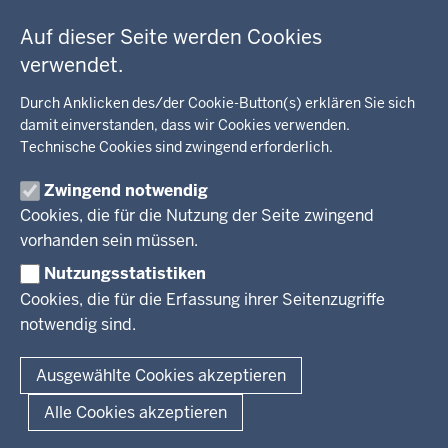
der
c
Umwelt, Gesundheit, Arbeitsschutz
Fußzeile
h
Auf dieser Seite werden Cookies
Bildung, Schule
BEZIRKSREGIERUNG
h
Kommunalaufsicht, Planung, Verkehr
verwendet.
i
Behördenleitung
Energie, Bergbau
Durch Anklicken des/der Cookie-Button(s) erklären Sie sich
e
Wir über uns
KARRIERE
Kultur, Sport
damit einverstanden, dass wir Cookies verwenden.
r
Regierungsbezirk
Recht, Ordnung
Technische Cookies sind zwingend erforderlich.
Stellenausschreibungen
Integration, Migration
Aktuelle Ausbildungsstellen und Praktika
PRESSE
Förderportal, Wirtschaft
Zwingend notwendig
Cookies, die für die Nutzung der Seite zwingend
Pressestelle
vorhanden sein müssen.
Social Media
BEKANNTMACHUNGEN
Nutzungsstatistiken
Cookies, die für die Erfassung ihrer Seitenzugriffe
Amtsblatt
notwendig sind.
© 2026 Bezirksregierung Arnsberg
Ausgewählte Cookies akzeptieren
Fußzeile
Impressum
Datenschutz
Barrierefreiheit
Kontakt
Alle Cookies akzeptieren