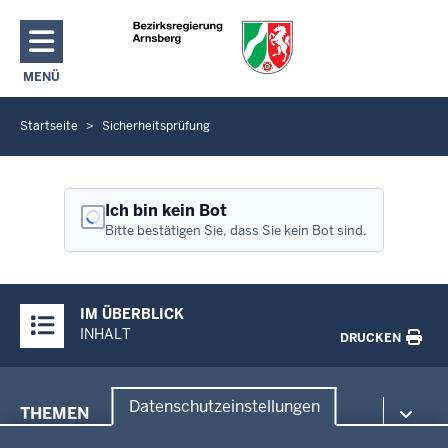
Direkt zum Inhalt
MENÜ
NAVIGATION AKTIVIEREN/DEAKTIVIEREN: HAUPTMENÜ
Startseite
Sicherheitsprüfung
S
i
e
b
Ich bin kein Bot
e
Bitte bestätigen Sie, dass Sie kein Bot sind.
f
i
Überblick:
n
IM ÜBERBLICK
Inhalte
d
INHALT
DRUCKEN
e
n
Menü
s
Datenschutzeinstellungen
THEMEN
in
i
Datenschutzeinstellungen