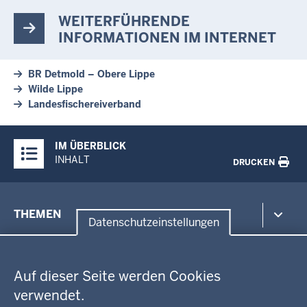
WEITERFÜHRENDE
INFORMATIONEN IM INTERNET
BR Detmold – Obere Lippe
Wilde Lippe
Landesfischereiverband
Überblick:
IM ÜBERBLICK
Inhalte
INHALT
DRUCKEN
Menü
THEMEN
in
Datenschutzeinstellungen
der
Datenschutzeinstellungen
Umwelt, Gesundheit, Arbeitsschutz
Fußzeile
Bildung, Schule
BEZIRKSREGIERUNG
Auf dieser Seite werden Cookies
Kommunalaufsicht, Planung, Verkehr
verwendet.
Behördenleitung
Energie, Bergbau