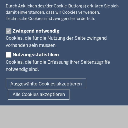
Wir über uns
KARRIERE
Kultur, Sport
Durch Anklicken des/der Cookie-Button(s) erklären Sie sich
Regierungsbezirk
Recht, Ordnung
damit einverstanden, dass wir Cookies verwenden.
Stellenausschreibungen
Integration, Migration
Technische Cookies sind zwingend erforderlich.
Aktuelle Ausbildungsstellen und Praktika
PRESSE
Förderportal, Wirtschaft
Zwingend notwendig
Pressestelle
Cookies, die für die Nutzung der Seite zwingend
Social Media
BEKANNTMACHUNGEN
vorhanden sein müssen.
Nutzungsstatistiken
Amtsblatt
Cookies, die für die Erfassung ihrer Seitenzugriffe
notwendig sind.
© 2026 Bezirksregierung Arnsberg
Fußzeile
Impressum
Datenschutz
Barrierefreiheit
Kontakt
Ausgewählte Cookies akzeptieren
Kurzlink zu dieser Seite
Alle Cookies akzeptieren