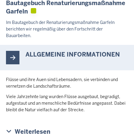
Bautagebuch Renaturierungsmaßnahme
a
Garfeln
s
t
Im Bautagebuch der Renaturierungsmaßnahme Garfeln
e
berichten wir regelmäßig über den Fortschritt der
n
Bauarbeiten.
l
i
n
ALLGEMEINE INFORMATIONEN
k
s
u
n
Flüsse und ihre Auen sind Lebensadern, sie verbinden und
d
vernetzen die Landschaftsräume.
r
Viele Jahrzehnte lang wurden Flüsse ausgebaut, begradigt,
e
aufgestaut und an menschliche Bedürfnisse angepasst. Dabei
c
bleibt die Natur vielfach auf der Strecke.
h
t
s
z
Weiterlesen