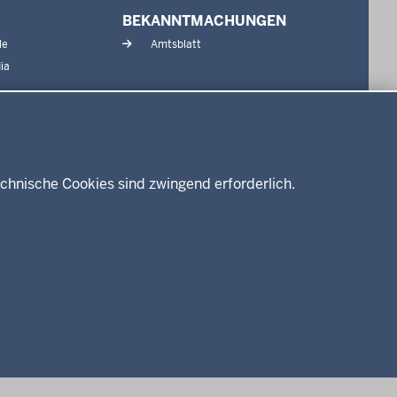
BEKANNTMACHUNGEN
le
Amtsblatt
ia
chnische Cookies sind zwingend erforderlich.
enschutz
Barrierefreiheit
Kontakt
Kurzlink zu dieser Seite