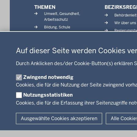
Menü
THEMEN
BEZIRKSREG
in
Umwelt, Gesundheit,
Behördenlei
der
Arbeitsschutz
Wir über uns
Fußzeile
Bildung, Schule
Regierungsbe
Kommunalaufsicht, Planung,
Datenschutzeinstellungen
Verkehr
Energie, Bergbau
Auf dieser Seite werden Cookies ve
Kultur, Sport
Recht, Ordnung
Durch Anklicken des/der Cookie-Button(s) erklären S
Integration, Migration
Zwingend notwendig
Förderportal, Wirtschaft
Cookies, die für die Nutzung der Seite zwingend vor
Nutzungsstatistiken
Cookies, die für die Erfassung ihrer Seitenzugriffe no
© 2026 Bezirksregierung Arnsberg
Ausgewählte Cookies akzeptieren
Alle Cookie