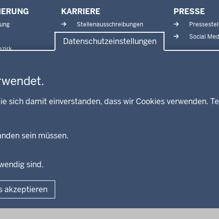
IERUNG
KARRIERE
PRESSE
tung
Stellenausschreibungen
Pressestel
Aktuelle Ausbildungsstellen
Social Med
Datenschutzeinstellungen
und Praktika
zirk
rwendet.
ie sich damit einverstanden, dass wir Cookies verwenden. Te
handen sein müssen.
twendig sind.
Fußzeile
Impressum
Dat
s akzeptieren