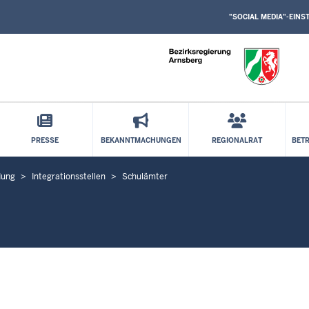
SOCIAL
Direkt zum Inhalt
MEDIA
"SOCIAL MEDIA"-EIN
EINSTELLUNGEN
BLOCK
PRESSE
BEKANNTMACHUNGEN
REGIONALRAT
BET
dung
Integrationsstellen
Schulämter