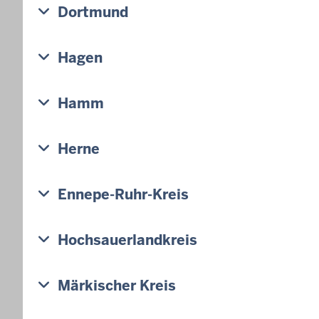
d
Dortmund
e
n
Hagen
s
i
c
Hamm
h
h
Herne
i
e
r
Ennepe-Ruhr-Kreis
Hochsauerlandkreis
Märkischer Kreis