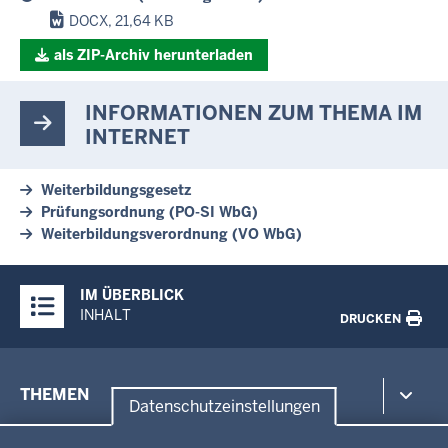
DOCX, 21,64 KB
als ZIP-Archiv herunterladen
INFORMATIONEN ZUM THEMA IM
INTERNET
Weiterbildungsgesetz
Prüfungsordnung (PO-SI WbG)
Weiterbildungsverordnung (VO WbG)
Überblick:
IM ÜBERBLICK
Inhalte
INHALT
DRUCKEN
Menü
THEMEN
in
Datenschutzeinstellungen
der
Datenschutzeinstellungen
Umwelt, Gesundheit, Arbeitsschutz