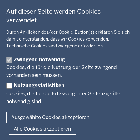
Fußzeile
Bildung, Schule
BEZIRKSREGIERUNG
Auf dieser Seite werden Cookies
Kommunalaufsicht, Planung, Verkehr
verwendet.
Behördenleitung
Energie, Bergbau
Wir über uns
KARRIERE
Kultur, Sport
Durch Anklicken des/der Cookie-Button(s) erklären Sie sich
Regierungsbezirk
Recht, Ordnung
damit einverstanden, dass wir Cookies verwenden.
Stellenausschreibungen
Integration, Migration
Technische Cookies sind zwingend erforderlich.
Aktuelle Ausbildungsstellen und Praktika
PRESSE
Förderportal, Wirtschaft
Zwingend notwendig
Pressestelle
Cookies, die für die Nutzung der Seite zwingend
Social Media
BEKANNTMACHUNGEN
vorhanden sein müssen.
Nutzungsstatistiken
Amtsblatt
Cookies, die für die Erfassung ihrer Seitenzugriffe
notwendig sind.
© 2026 Bezirksregierung Arnsberg
Fußzeile
Impressum
Datenschutz
Barrierefreiheit
Kontakt
Ausgewählte Cookies akzeptieren
Kurzlink zu dieser Seite
Alle Cookies akzeptieren