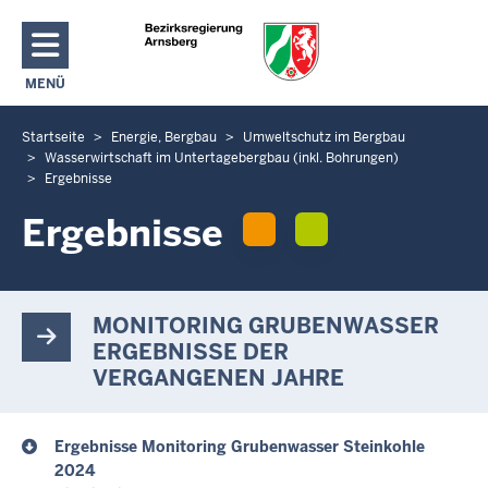
Direkt zum Inhalt
MENÜ
NAVIGATION AKTIVIEREN/DEAKTIVIEREN: HAUPTMENÜ
Startseite
Energie, Bergbau
Umweltschutz im Bergbau
S
Wasserwirtschaft im Untertagebergbau (inkl. Bohrungen)
i
Ergebnisse
e
Ergebnisse
b
e
f
i
MONITORING GRUBENWASSER
n
ERGEBNISSE DER
d
VERGANGENEN JAHRE
e
n
s
Ergebnisse Monitoring Grubenwasser Steinkohle
i
2024