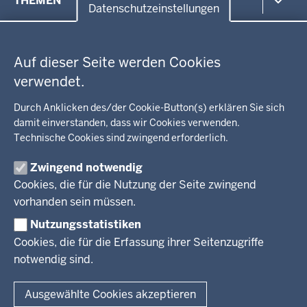
THEMEN
in
Datenschutzeinstellungen
der
Datenschutzeinstellungen
Umwelt, Gesundheit, Arbeitsschutz
Fußzeile
Bildung, Schule
BEZIRKSREGIERUNG
Auf dieser Seite werden Cookies
Kommunalaufsicht, Planung, Verkehr
verwendet.
Behördenleitung
Energie, Bergbau
Wir über uns
KARRIERE
Kultur, Sport
Durch Anklicken des/der Cookie-Button(s) erklären Sie sich
Regierungsbezirk
Recht, Ordnung
damit einverstanden, dass wir Cookies verwenden.
Stellenausschreibungen
Integration, Migration
Technische Cookies sind zwingend erforderlich.
Aktuelle Ausbildungsstellen und Praktika
PRESSE
Förderportal, Wirtschaft
Zwingend notwendig
Pressestelle
Cookies, die für die Nutzung der Seite zwingend
Social Media
BEKANNTMACHUNGEN
vorhanden sein müssen.
Nutzungsstatistiken
Amtsblatt
Cookies, die für die Erfassung ihrer Seitenzugriffe
notwendig sind.
© 2026 Bezirksregierung Arnsberg
Fußzeile
Impressum
Datenschutz
Barrierefreiheit
Kontakt
Ausgewählte Cookies akzeptieren
Kurzlink zu dieser Seite