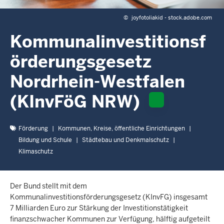
c
h
©
joyfotoliakid - stock.adobe.com
h
Kommunalinvestitionsf
i
e
örderungsgesetz
r
Nordrhein-Westfalen
(KInvFöG NRW)
Förderung
Kommunen, Kreise, öffentliche Einrichtungen
Bildung und Schule
Städtebau und Denkmalschutz
Klimaschutz
Der Bund stellt mit dem
Kommunalinvestitionsförderungsgesetz (KInvFG) insgesamt
7 Milliarden Euro zur Stärkung der Investitionstätigkeit
finanzschwacher Kommunen zur Verfügung, hälftig aufgeteilt