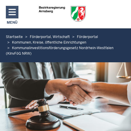
Direkt zum Inhalt
MENÜ
NAVIGATION AKTIVIEREN/DEAKTIVIEREN: HAUPTMENÜ
Startseite
Förderportal, Wirtschaft
Förderportal
S
Kommunen, Kreise, öffentliche Einrichtungen
i
Kommunalinvestitionsförderungsgesetz Nordrhein-Westfalen
e
(KInvFöG NRW)
b
e
f
i
n
d
e
n
s
i