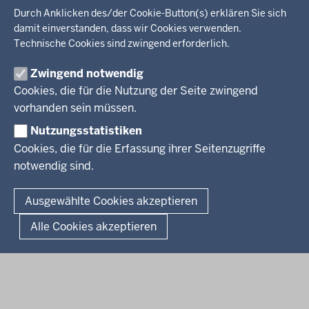
Wir über uns
KARRIERE
Kultur, Sport
Durch Anklicken des/der Cookie-Button(s) erklären Sie sich
Regierungsbezirk
Recht, Ordnung
damit einverstanden, dass wir Cookies verwenden.
Stellenausschreibungen
Integration, Migration
Technische Cookies sind zwingend erforderlich.
Aktuelle Ausbildungsstellen und Praktika
PRESSE
Förderportal, Wirtschaft
Zwingend notwendig
Pressestelle
Cookies, die für die Nutzung der Seite zwingend
Social Media
BEKANNTMACHUNGEN
vorhanden sein müssen.
Nutzungsstatistiken
Amtsblatt
Cookies, die für die Erfassung ihrer Seitenzugriffe
notwendig sind.
© 2026 Bezirksregierung Arnsberg
Fußzeile
Impressum
Datenschutz
Barrierefreiheit
Kontakt
Ausgewählte Cookies akzeptieren
Kurzlink zu dieser Seite
Alle Cookies akzeptieren