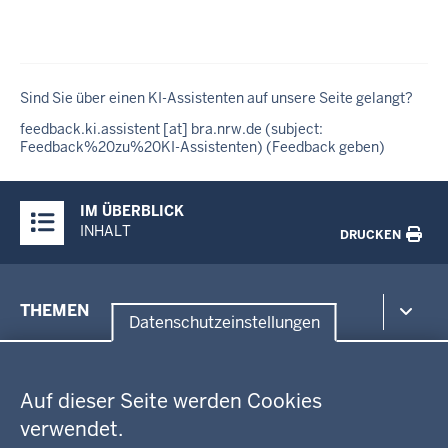
Sind Sie über einen KI-Assistenten auf unsere Seite gelangt?
feedback
.
ki
.
assistent
[at]
bra
.
nrw
.
de
(subject:
Feedback%20zu%20KI-Assistenten)
(Feedback geben)
Überblick:
IM ÜBERBLICK
Inhalte
INHALT
DRUCKEN
Menü
THEMEN
in
Datenschutzeinstellungen
der
Datenschutzeinstellungen
Umwelt, Gesundheit, Arbeitsschutz
Fußzeile
Bildung, Schule
BEZIRKSREGIERUNG
Auf dieser Seite werden Cookies
Kommunalaufsicht, Planung, Verkehr
verwendet.
Behördenleitung
Energie, Bergbau