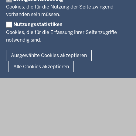
Pressestelle
Cookies, die für die Nutzung der Seite zwingend
Social Media
BEKANNTMACHUNGEN
vorhanden sein müssen.
Nutzungsstatistiken
Amtsblatt
Cookies, die für die Erfassung ihrer Seitenzugriffe
notwendig sind.
© 2026 Bezirksregierung Arnsberg
Fußzeile
Impressum
Datenschutz
Barrierefreiheit
Kontakt
Ausgewählte Cookies akzeptieren
Kurzlink zu dieser Seite
Alle Cookies akzeptieren