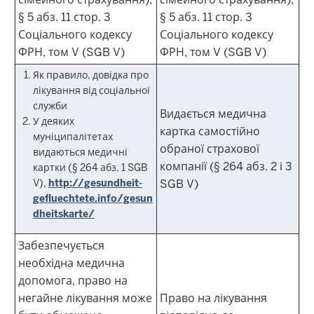
§ 5 абз. 11 стор. 3
§ 5 абз. 11 стор. 3
Соціального кодексу
Соціального кодексу
ФРН, том V (SGB V)
ФРН, том V (SGB V)
Як правило, довідка про
лікування від соціальної
служби
Видається медична
У деяких
картка самостійно
муніципалітетах
обраної страхової
видаються медичні
компанії (§ 264 абз. 2 і 3
картки (§ 264 абз. 1 SGB
V),
http://gesundheit-
SGB V)
gefluechtete.info/gesun
dheitskarte/
Забезпечується
необхідна медична
допомога, право на
негайне лікування може
Право на лікування