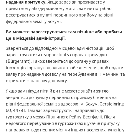
c
надання притулку.
Якщо зараз ви проживаєте у
приватному або державному житлі, вам не потрібно
h
реєструватися в пункті первинного прийому на рівні
h
федеральної землі у Бохумі.
i
e
Ви можете зареєструватися там пізніше або зробити
це в місцевій адміністрації.
r
Зверніться до відповідної місцевої адміністрації, щоб
зареєструватися в управлінні у справах громадян
(Bürgeramt). Також зверніться до органу у справах
іноземців і органу соціального забезпечення, щоб подати
заяву про надання дозволу на перебування в Німеччині та
отримати фінансову допомогу.
Якщо вам нікуди піти й ви не можете знайти житло,
зверніться до пункту первинного прийому біженців на
рівні федеральної землі за адресою: м. Бохум, Gersteinring
50, 44791. Там вас зареєструють і направлять до
гуртожитку в межах Північного Рейну-Вестфалії. Після
недовгого перебування в гуртожитках шукачів притулку
направляють до певних міст чи інших населених пунктів у