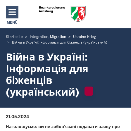
Direkt zum Inhalt
MENÜ
NAVIGATION AKTIVIEREN/DEAKTIVIEREN: HAUPTMENÜ
Startseite
Integration, Migration
Ukraine-Krieg
S
Війна в Україні: Інформація для біженців (український)
i
e
Війна в Україні:
b
Інформація для
e
f
біженців
i
(український)
n
d
e
n
21.05.2024
s
i
Наголошуємо: ви не зобов’язані подавати заяву про