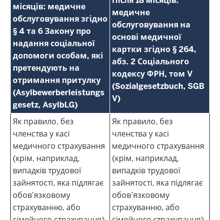
Після 18 місяців:
місяців: медичне
медичне
обслуговування згідно
обслуговування на
§ 4 та 6 Закону про
основі медичної
надання соціальної
картки згідно § 264,
допомоги особам, які
абз. 2 Соціального
претендують на
кодексу ФРН, том V
отримання притулку
(Sozialgesetzbuch, SGB
(Asylbewerberleistungs
V)
gesetz, AsylbLG)
Як правило, без
Як правило, без
членства у касі
членства у касі
медичного страхування
медичного страхування
(крім, наприклад,
(крім, наприклад,
випадків трудової
випадків трудової
зайнятості, яка підлягає
зайнятості, яка підлягає
обов’язковому
обов’язковому
страхуванню, або
страхуванню, або
сімейного страхування),
сімейного страхування),