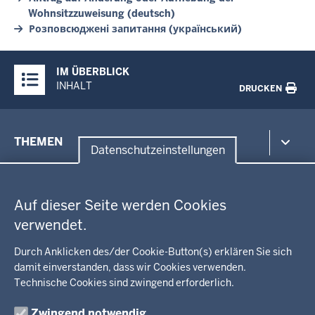
Wohnsitzzuweisung (deutsch)
Розповсюджені запитання (український)
Überblick:
IM ÜBERBLICK
Inhalte
INHALT
DRUCKEN
Menü
THEMEN
in
Datenschutzeinstellungen
der
Datenschutzeinstellungen
Umwelt, Gesundheit, Arbeitsschutz
Fußzeile
Bildung, Schule
BEZIRKSREGIERUNG
Auf dieser Seite werden Cookies
Kommunalaufsicht, Planung, Verkehr
verwendet.
Behördenleitung
Energie, Bergbau
Wir über uns
KARRIERE
Kultur, Sport
Durch Anklicken des/der Cookie-Button(s) erklären Sie sich
Regierungsbezirk
Recht, Ordnung
damit einverstanden, dass wir Cookies verwenden.
Stellenausschreibungen
Integration, Migration
Technische Cookies sind zwingend erforderlich.
Aktuelle Ausbildungsstellen und Praktika
PRESSE
Förderportal, Wirtschaft
Zwingend notwendig