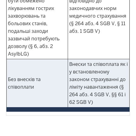
бути обмежено
відповідно до
лікуванням гострих
законодавчих норм
захворювань та
медичного страхування
больових станів,
(§ 264 абз. 4 SGB V, § 11
подальші заходи
абз. 1 SGB V)
зазвичай потребують
дозволу (§ 6, абз. 2
AsylbLG)
Внески та співоплата як і
у встановленому
Без внесків та
законом страхуванні до
співоплати
ліміту навантаження (§
264 абз. 4 SGB V, §§ 61 і
62 SGB V)