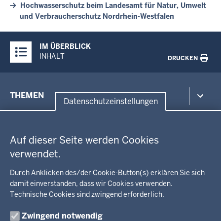
Hochwasserschutz beim Landesamt für Natur, Umwelt
und Verbraucherschutz Nordrhein-Westfalen
Überblick:
IM ÜBERBLICK
Inhalte
INHALT
DRUCKEN
Menü
THEMEN
in
Datenschutzeinstellungen
der
Datenschutzeinstellungen
Umwelt, Gesundheit, Arbeitsschutz
Fußzeile
Bildung, Schule
BEZIRKSREGIERUNG
Auf dieser Seite werden Cookies
Kommunalaufsicht, Planung, Verkehr
verwendet.
Behördenleitung
Energie, Bergbau
Wir über uns
KARRIERE
Kultur, Sport
Durch Anklicken des/der Cookie-Button(s) erklären Sie sich
Regierungsbezirk
Recht, Ordnung
damit einverstanden, dass wir Cookies verwenden.
Stellenausschreibungen
Integration, Migration
Technische Cookies sind zwingend erforderlich.
Aktuelle Ausbildungsstellen und Praktika
PRESSE
Förderportal, Wirtschaft
Zwingend notwendig