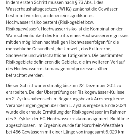
c
In dem ersten Schritt müssen nach § 73 Abs. 1 des
Wasserhaushaltsgesetzes (WHG) zunächst die Gewässer
h
bestimmt werden, an denen ein signifikantes
h
Hochwasserrisiko besteht (Risikogebiet bzw.
i
Risikogewässer). Hochwasserrisiko ist die Kombination der
e
Wahrscheinlichkeit des Eintritts eines Hochwasserereignisses
r
mit den möglichen nachteiligen Hochwasserfolgen für die
menschliche Gesundheit, die Umwelt, das Kulturerbe,
Sachwerte und wirtschaftliche Tätigkeiten. Die bestimmten
Risikogebiete definieren die Gebiete, die im weiteren Verlauf
des Hochwasserrisikomanagementprozesses näher
betrachtet werden.
Dieser Schritt war erstmalig bis zum 22. Dezember 2011 zu
erarbeiten. Bei der Überprüfung der Risikogewässer-Kulisse
im 2. Zyklus haben sich im Regierungsbezirk Arnsberg keine
Veränderungen gegenüber dem 1. Zyklus ergeben. Ende 2024
wurde die erneute Ermittlung der Risikogewässer im Rahmen
des 3. Zyklus der EG-Hochwasserrisikomanagement-Richtlinie
abgeschlossen. Im Ergebnis wurde für Nordrhein-Westfalen
bei 456 Gewässern mit einer Länge von insgesamt 6.029 km