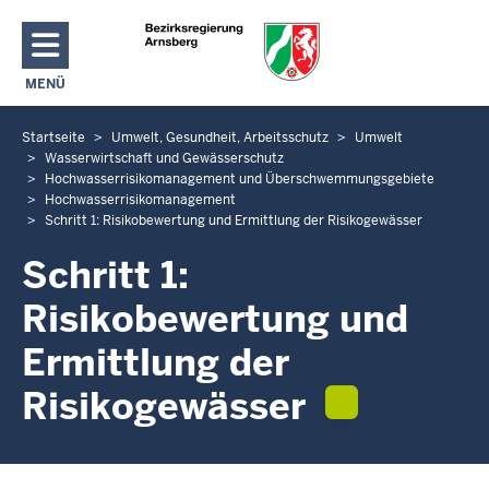
Direkt zum Inhalt
MENÜ
NAVIGATION AKTIVIEREN/DEAKTIVIEREN: HAUPTMENÜ
Startseite
Umwelt, Gesundheit, Arbeitsschutz
Umwelt
S
Wasserwirtschaft und Gewässerschutz
i
Hochwasserrisikomanagement und Überschwemmungsgebiete
e
Hochwasserrisikomanagement
b
Schritt 1: Risikobewertung und Ermittlung der Risikogewässer
e
Schritt 1:
f
i
Risikobewertung und
n
Ermittlung der
d
e
Risikogewässer
n
s
i