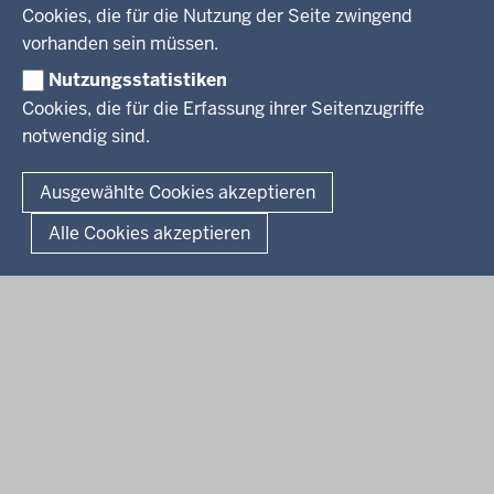
Pressestelle
Cookies, die für die Nutzung der Seite zwingend
Social Media
BEKANNTMACHUNGEN
vorhanden sein müssen.
Nutzungsstatistiken
Amtsblatt
Cookies, die für die Erfassung ihrer Seitenzugriffe
notwendig sind.
© 2026 Bezirksregierung Arnsberg
Fußzeile
Impressum
Datenschutz
Barrierefreiheit
Kontakt
Ausgewählte Cookies akzeptieren
Kurzlink zu dieser Seite
Alle Cookies akzeptieren