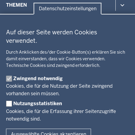
Menü
THEMEN
in
Datenschutzeinstellungen
der
Datenschutzeinstellungen
Umwelt, Gesundheit, Arbeitsschutz
Fußzeile
Bildung, Schule
BEZIRKSREGIERUNG
Auf dieser Seite werden Cookies
Kommunalaufsicht, Planung, Verkehr
verwendet.
Behördenleitung
Energie, Bergbau
Wir über uns
KARRIERE
Kultur, Sport
Durch Anklicken des/der Cookie-Button(s) erklären Sie sich
Regierungsbezirk
Recht, Ordnung
damit einverstanden, dass wir Cookies verwenden.
Stellenausschreibungen
Integration, Migration
Technische Cookies sind zwingend erforderlich.
Aktuelle Ausbildungsstellen und Praktika
PRESSE
Förderportal, Wirtschaft
Zwingend notwendig
Pressestelle
Cookies, die für die Nutzung der Seite zwingend
Social Media
BEKANNTMACHUNGEN
vorhanden sein müssen.
Nutzungsstatistiken
Amtsblatt
Cookies, die für die Erfassung ihrer Seitenzugriffe
notwendig sind.
© 2026 Bezirksregierung Arnsberg
Fußzeile
Impressum
Datenschutz
Barrierefreiheit
Kontakt
Ausgewählte Cookies akzeptieren