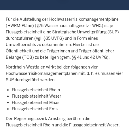
c
h
h
Für die Aufstellung der Hochwasserrisikomanagementpläne
i
(HWRM-Pläne) (§75 Wasserhaushaltsgesetz - WHG) ist je
e
Flussgebietseinheit eine Strategische Umweltprüfung (SUP)
r
durchzuführen (vgl. §35 UVPG) und in Form eines
Umweltberichts zu dokumentieren. Hierbei ist die
Öffentlichkeit und die Trägerinnen und Träger öffentlicher
Belange (TÖB) zu beteiligen (gem. §§ 41 und 42 UVPG).
Nordrhein-Westfalen wirkt bei den folgenden vier
Hochwasserrisikomanagementplänen mit, d. h. es müssen vier
SUP durchgeführt werden:
Flussgebietseinheit Rhein
Flussgebietseinheit Weser
Flussgebietseinheit Maas
Flussgebietseinheit Ems
Den Regierungsbezirk Arnsberg berühren die
Flussgebietseinheit Rhein und die Flussgebietseinheit Weser.