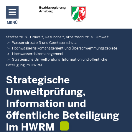
Direkt zum Inhalt
MENÜ
NAVIGATION AKTIVIEREN/DEAKTIVIEREN: HAUPTMENÜ
Startseite
Umwelt, Gesundheit, Arbeitsschutz
Umwelt
S
Wasserwirtschaft und Gewässerschutz
i
Hochwasserrisikomanagement und Überschwemmungsgebiete
e
Hochwasserrisikomanagement
b
Strategische Umweltprüfung, Information und öffentliche
Beteiligung im HWRM
e
f
Strategische
i
Umweltprüfung,
n
d
Information und
e
n
öffentliche Beteiligung
s
im HWRM
i