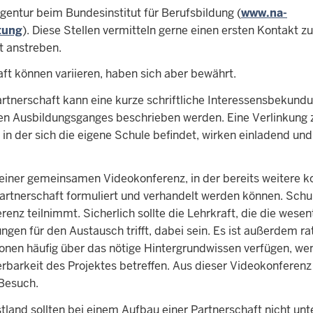
Agentur beim Bundesinstitut für Berufsbildung (
www.na-
tung
). Diese Stellen vermitteln gerne einen ersten Kontakt z
t anstreben.
aft können variieren, haben sich aber bewährt.
artnerschaft kann eine kurze schriftliche Interessensbekund
enen Ausbildungsganges beschrieben werden. Eine Verlinkung 
n der sich die eigene Schule befindet, wirken einladend und 
u einer gemeinsamen Videokonferenz, in der bereits weitere k
rtnerschaft formuliert und verhandelt werden können. Schu
enz teilnimmt. Sicherlich sollte die Lehrkraft, die die wesen
gen für den Austausch trifft, dabei sein. Es ist außerdem ra
onen häufig über das nötige Hintergrundwissen verfügen, w
erbarkeit des Projektes betreffen. Aus dieser Videokonferenz
 Besuch.
land sollten bei einem Aufbau einer Partnerschaft nicht unt