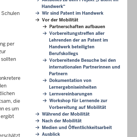
Handwerk“
u Schulen
Wir sind Patent im Handwerk
Vor der Mobilität
Partnerschaften aufbauen
Vorbereitungstreffen aller
Lehrenden der an Patent im
ung per
Handwerk beteiligten
zur
Berufskollegs
sollten
Vorbereitende Besuche bei den
internationalen Partnerinnen und
Partnern
onkretere
Dokumentation von
len
Lernergebniseinheiten
tlichen
Lernvereinbarungen
tsam, die
Workshop für Lernende zur
Vorbereitung auf Mobilität
enn es um
Während der Mobilität
 ergibt
Nach der Mobilität
Medien und Öffentlichkeitsarbeit
Ausblick
erschätzt