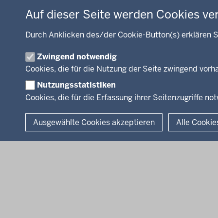
Energie, Bergbau
Auf dieser Seite werden Cookies ve
Kultur, Sport
Recht, Ordnung
Durch Anklicken des/der Cookie-Button(s) erklären S
Integration, Migration
Zwingend notwendig
Förderportal, Wirtschaft
Cookies, die für die Nutzung der Seite zwingend vor
Nutzungsstatistiken
Cookies, die für die Erfassung ihrer Seitenzugriffe no
© 2026 Bezirksregierung Arnsberg
Ausgewählte Cookies akzeptieren
Alle Cookie