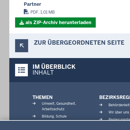
Partner
PDF, 1,01 MB
als ZIP-Archiv herunterladen
ZUR ÜBERGEORDNETEN SEITE
Überblick:
IM ÜBERBLICK
Inhalte
INHALT
Menü
THEMEN
BEZIRKSREG
in
Umwelt, Gesundheit,
Behördenlei
der
Arbeitsschutz
Wir über uns
Fußzeile
Bildung, Schule
Regierungsbe
Kommunalaufsicht, Planung,
Datenschutzeinstellungen
Verkehr