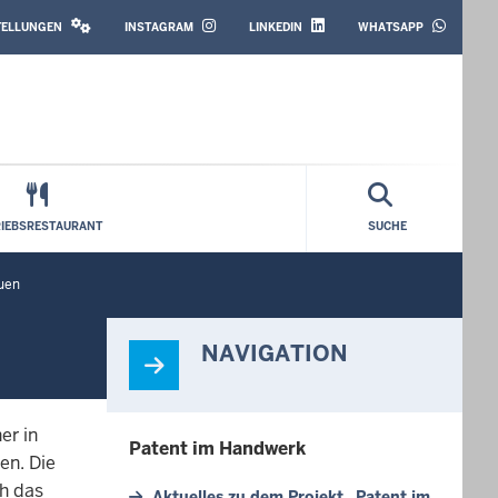
SOCIAL
MEDIA
STELLUNGEN
INSTAGRAM
LINKEDIN
WHATSAPP
RIEBSRESTAURANT
SUCHE
uen
NAVIGATION
er in
Patent im Handwerk
en. Die
ch das
Aktuelles zu dem Projekt „Patent im