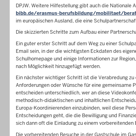
d
DPJW. Weitere Hilfestellung gibt auch die Nationale 
e
bibb.de/erasmus-berufsbildung/mobilitaet/bera
n
im europäischen Ausland, die eine Schulpartnerschaf
s
Die skizzierten Schritte zum Aufbau einer Partnersch
i
c
Ein guter erster Schritt auf dem Weg zu einer Schulp
h
Email sein, in der die wichtigsten Eckdaten des eig
h
Schulhomepage und einige Informationen zur Region, i
i
nach Möglichkeit hinzugefügt werden.
e
Ein nächster wichtiger Schritt ist die Verabredung z
r
Anforderungen oder Wünsche für eine gemeinsame Pa
entscheiden unterschiedlich, wer an diese Videokonfer
methodisch-didaktischen und inhaltlichen Entscheidun
Europa-Koordinierenden einzubinden, weil diese Pers
Entscheidungen geht, die die Bewilligung und Finanzi
sich dann oft die Einladung zu einem vorbereitenden
Die vorbereitenden Besuche in der Gastschule im Gast