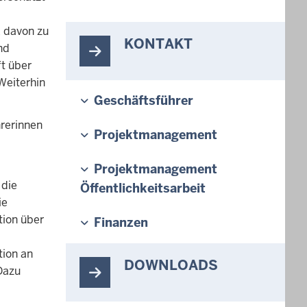
k davon zu
KONTAKT
nd
t über
Weiterhin
Geschäftsführer
hrerinnen
Projektmanagement
Projektmanagement
 die
Öffentlichkeitsarbeit
ie
tion über
Finanzen
tion an
DOWNLOADS
Dazu