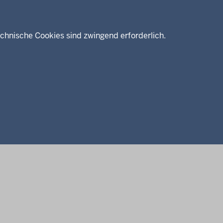
chnische Cookies sind zwingend erforderlich.
enschutz
Barrierefreiheit
Kontakt
Kurzlink zu dieser Seite