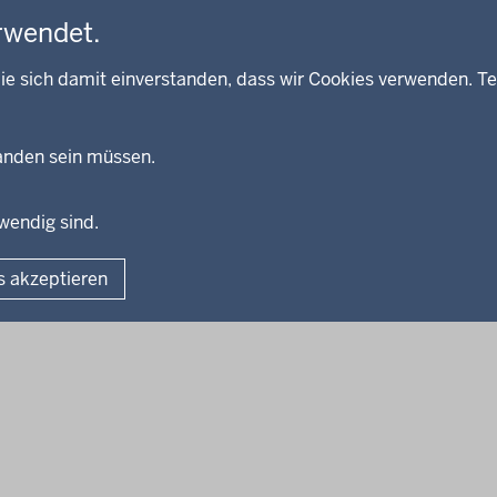
rwendet.
ie sich damit einverstanden, dass wir Cookies verwenden. Te
handen sein müssen.
twendig sind.
Fußzeile
Impressum
Dat
s akzeptieren