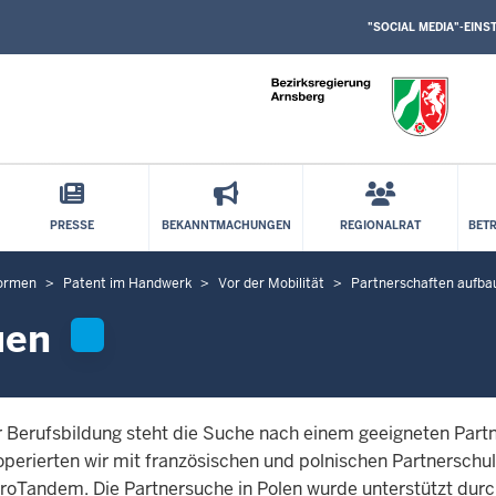
SOCIAL
Direkt zum Inhalt
MEDIA
"SOCIAL MEDIA"-EIN
EINSTELLUNGEN
BLOCK
PRESSE
BEKANNTMACHUNGEN
REGIONALRAT
BET
formen
Patent im Handwerk
Vor der Mobilität
Partnerschaften aufba
uen
r Berufsbildung steht die Suche nach einem geeigneten Partn
erierten wir mit französischen und polnischen Partnerschul
ProTandem. Die Partnersuche in Polen wurde unterstützt dur