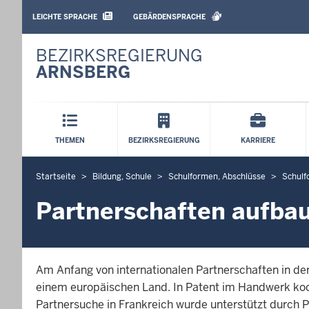
BARRIEREARME
SPRACHEN
LEICHTE SPRACHE
GEBÄRDENSPRACHE
BEZIRKSREGIERUNG
ARNSBERG
Hauptmenü
THEMEN
BEZIRKSREGIERUNG
KARRIERE
Startseite
Bildung, Schule
Schulformen, Abschlüsse
Schul
S
i
Partnerschaften aufba
e
b
e
f
Am Anfang von internationalen Partnerschaften in de
i
einem europäischen Land. In Patent im Handwerk koop
n
Partnersuche in Frankreich wurde unterstützt durch 