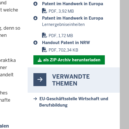
und
Patent im Handwerk in Europa
t welche
PDF, 3,92 MB
Patent im Handwerk in Europa
Lernergebniseinheiten
g, denn so
hen
PDF, 1,72 MB
Handout Patent in NRW
PDF, 702,34 KB
als ZIP-Archiv herunterladen
raktika
iner
handelt
VERWANDTE
THEMEN
ches
EU-Geschäftsstelle Wirtschaft und
hafte
Berufsbildung
alen