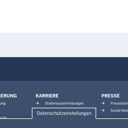
IERUNG
KARRIERE
PRESSE
tung
Stellenausschreibungen
Pressestel
Aktuelle Ausbildungsstellen
Social Med
Datenschutzeinstellungen
und Praktika
zirk