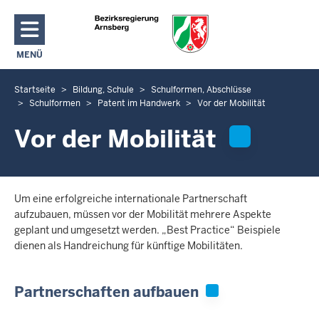
Direkt zum Inhalt
MENÜ
NAVIGATION AKTIVIEREN/DEAKTIVIEREN: HAUPTMENÜ
Startseite
Bildung, Schule
Schulformen, Abschlüsse
S
Schulformen
Patent im Handwerk
Vor der Mobilität
i
e
Vor der Mobilität
b
e
f
i
Um eine erfolgreiche internationale Partnerschaft
aufzubauen, müssen vor der Mobilität mehrere Aspekte
n
geplant und umgesetzt werden. „Best Practice“ Beispiele
d
dienen als Handreichung für künftige Mobilitäten.
e
n
s
Partnerschaften aufbauen
i