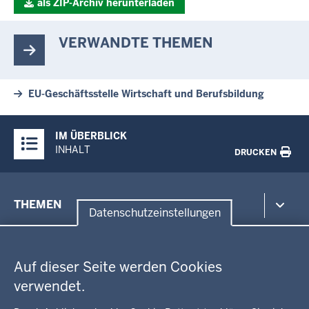
als ZIP-Archiv herunterladen
VERWANDTE THEMEN
EU-Geschäftsstelle Wirtschaft und Berufsbildung
Überblick:
IM ÜBERBLICK
Inhalte
INHALT
DRUCKEN
Menü
THEMEN
in
Datenschutzeinstellungen
der
Datenschutzeinstellungen
Umwelt, Gesundheit, Arbeitsschutz
Fußzeile
Bildung, Schule
BEZIRKSREGIERUNG
Auf dieser Seite werden Cookies
Kommunalaufsicht, Planung, Verkehr
verwendet.
Behördenleitung
Energie, Bergbau
Wir über uns
KARRIERE
Kultur, Sport