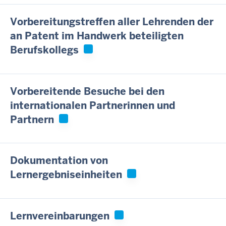
c
h
Vorbereitungstreffen aller Lehrenden der
h
an Patent im Handwerk beteiligten
i
Berufskollegs
e
r
Vorbereitende Besuche bei den
internationalen Partnerinnen und
Partnern
Dokumentation von
Lernergebniseinheiten
Lernvereinbarungen