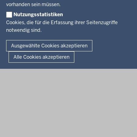
Social Media
BEKANNTMACHUNGEN
vorhanden sein müssen.
Nutzungsstatistiken
Amtsblatt
Cookies, die für die Erfassung ihrer Seitenzugriffe
notwendig sind.
© 2026 Bezirksregierung Arnsberg
Fußzeile
Impressum
Datenschutz
Barrierefreiheit
Kontakt
Ausgewählte Cookies akzeptieren
Kurzlink zu dieser Seite
Alle Cookies akzeptieren