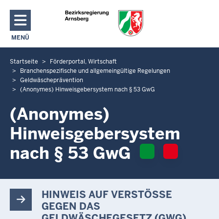
Direkt zum Inhalt
MENÜ
NAVIGATION AKTIVIEREN/DEAKTIVIEREN: HAUPTMENÜ
Startseite
Förderportal, Wirtschaft
S
Branchenspezifische und allgemeingültige Regelungen
i
Geldwäscheprävention
e
(Anonymes) Hinweisgebersystem nach § 53 GwG
b
(Anonymes)
e
f
Hinweisgebersystem
i
nach § 53 GwG
n
d
e
n
HINWEIS AUF VERSTÖSSE G
s
EGEN DAS G
i
ELDWÄSCHEGESETZ (GWG)