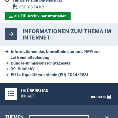
Hinweise zum Datenschutz
PDF, 83,74 KB
als ZIP-Archiv herunterladen
INFORMATIONEN ZUM THEMA IM
INTERNET
Informationen des Umweltministeriums NRW zur
Luftreinhalteplanung
Bundes-Immissionsschutzgesetz
39. BImSchV
EU-Luftqualitätsrichtlinie (EU) 2024/2881
Überblick:
IM ÜBERBLICK
Inhalte
INHALT
DRUCKEN
Menü
THEMEN