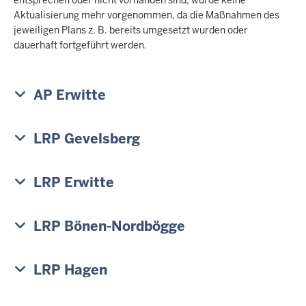
c
Aktualisierung mehr vorgenommen, da die Maßnahmen des
h
jeweiligen Plans z. B. bereits umgesetzt wurden oder
h
dauerhaft fortgeführt werden.
i
e
r
AP Erwitte
LRP Gevelsberg
LRP Erwitte
LRP Bönen-Nordbögge
LRP Hagen