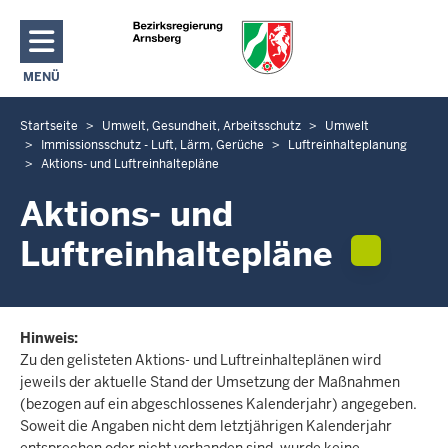
Direkt zum Inhalt
MENÜ
NAVIGATION AKTIVIEREN/DEAKTIVIEREN: HAUPTMENÜ
Startseite
Umwelt, Gesundheit, Arbeitsschutz
Umwelt
S
Immissionsschutz - Luft, Lärm, Gerüche
Luftreinhalteplanung
i
Aktions- und Luftreinhaltepläne
e
Aktions- und
b
e
Luftreinhaltepläne
f
i
n
d
Hinweis:
e
Zu den gelisteten Aktions- und Luftreinhalteplänen wird
n
jeweils der aktuelle Stand der Umsetzung der Maßnahmen
s
(bezogen auf ein abgeschlossenes Kalenderjahr) angegeben.
Soweit die Angaben nicht dem letztjährigen Kalenderjahr
i
entsprechen oder nicht vorhanden sind, wurde keine