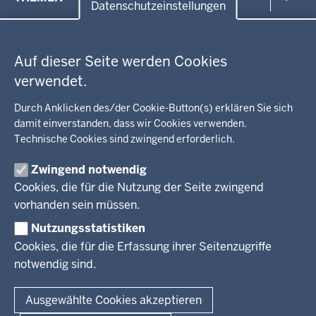
in
Datenschutzeinstellungen
der
Datenschutzeinstellungen
Umwelt, Gesundheit, Arbeitsschutz
Fußzeile
Bildung, Schule
BEZIRKSREGIERUNG
Auf dieser Seite werden Cookies
Kommunalaufsicht, Planung, Verkehr
verwendet.
Behördenleitung
Energie, Bergbau
Wir über uns
KARRIERE
Kultur, Sport
Durch Anklicken des/der Cookie-Button(s) erklären Sie sich
Regierungsbezirk
Recht, Ordnung
damit einverstanden, dass wir Cookies verwenden.
Stellenausschreibungen
Integration, Migration
Technische Cookies sind zwingend erforderlich.
Aktuelle Ausbildungsstellen und Praktika
PRESSE
Förderportal, Wirtschaft
Zwingend notwendig
Pressestelle
Cookies, die für die Nutzung der Seite zwingend
Social Media
BEKANNTMACHUNGEN
vorhanden sein müssen.
Nutzungsstatistiken
Amtsblatt
Cookies, die für die Erfassung ihrer Seitenzugriffe
notwendig sind.
© 2026 Bezirksregierung Arnsberg
Fußzeile
Impressum
Datenschutz
Barrierefreiheit
Kontakt
Ausgewählte Cookies akzeptieren
Kurzlink zu dieser Seite