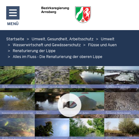
Direkt zum Inhalt
MENÜ
NAVIGATION AKTIVIEREN/DEAKTIVIEREN: HAUPTMENÜ
Startseite
Umwelt, Gesundheit, Arbeitsschutz
Umwelt
S
Wasserwirtschaft und Gewässerschutz
Flüsse und Auen
i
Renaturierung der Lippe
e
Alles im Fluss - Die Renaturierung der oberen Lippe
b
e
f
i
n
d
e
n
s
i