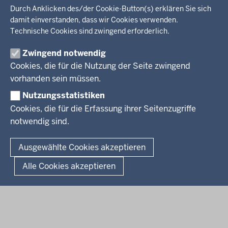
Wir über uns
KARRIERE
Kultur, Sport
Durch Anklicken des/der Cookie-Button(s) erklären Sie sich
Regierungsbezirk
Recht, Ordnung
damit einverstanden, dass wir Cookies verwenden.
Stellenausschreibungen
Integration, Migration
Technische Cookies sind zwingend erforderlich.
Aktuelle Ausbildungsstellen und Praktika
PRESSE
Förderportal, Wirtschaft
Zwingend notwendig
Pressestelle
Cookies, die für die Nutzung der Seite zwingend
Social Media
BEKANNTMACHUNGEN
vorhanden sein müssen.
Nutzungsstatistiken
Amtsblatt
Cookies, die für die Erfassung ihrer Seitenzugriffe
notwendig sind.
© 2026 Bezirksregierung Arnsberg
Fußzeile
Impressum
Datenschutz
Barrierefreiheit
Kontakt
Ausgewählte Cookies akzeptieren
Kurzlink zu dieser Seite
Alle Cookies akzeptieren