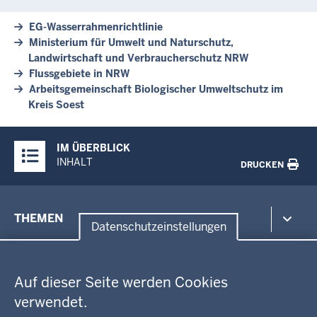
EG-Wasserrahmenrichtlinie
Ministerium für Umwelt und Naturschutz,
Landwirtschaft und Verbraucherschutz NRW
Flussgebiete in NRW
Arbeitsgemeinschaft Biologischer Umweltschutz im
Kreis Soest
Überblick:
IM ÜBERBLICK
Inhalte
INHALT
DRUCKEN
Menü
THEMEN
in
Datenschutzeinstellungen
der
Datenschutzeinstellungen
Umwelt, Gesundheit, Arbeitsschutz
Fußzeile
Bildung, Schule
BEZIRKSREGIERUNG
Auf dieser Seite werden Cookies
Kommunalaufsicht, Planung, Verkehr
verwendet.
Behördenleitung
Energie, Bergbau