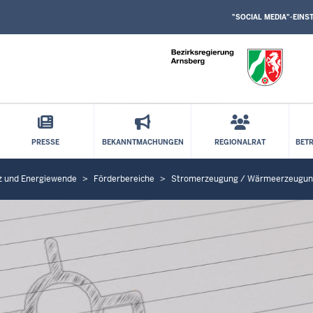
SOCIAL
Direkt zum Inhalt
MEDIA
"SOCIAL MEDIA"-EIN
EINSTELLUNGEN
BLOCK
PRESSE
BEKANNTMACHUNGEN
REGIONALRAT
BET
z und Energiewende
Förderbereiche
Stromerzeugung / Wärmeerzeugu