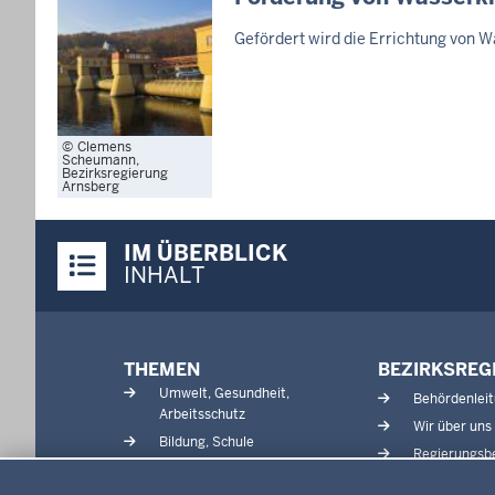
Gefördert wird die Errichtung von W
Clemens
Scheumann,
Bezirksregierung
Arnsberg
Überblick:
IM ÜBERBLICK
Inhalte
INHALT
Menü
THEMEN
BEZIRKSREG
in
Umwelt, Gesundheit,
Behördenlei
der
Arbeitsschutz
Wir über uns
Fußzeile
Bildung, Schule
Regierungsbe
Kommunalaufsicht, Planung,
Datenschutzeinstellungen
Verkehr