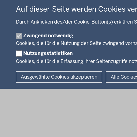
Energie, Bergbau
Auf dieser Seite werden Cookies ve
Kultur, Sport
Recht, Ordnung
Durch Anklicken des/der Cookie-Button(s) erklären S
Integration, Migration
Zwingend notwendig
Förderportal, Wirtschaft
Cookies, die für die Nutzung der Seite zwingend vor
Nutzungsstatistiken
Cookies, die für die Erfassung ihrer Seitenzugriffe no
© 2026 Bezirksregierung Arnsberg
Ausgewählte Cookies akzeptieren
Alle Cookie