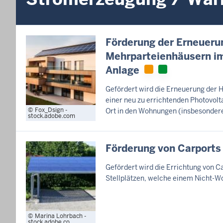
Förderung der Erneueru
Mehrparteienhäusern im 
Anlage
Gefördert wird die Erneuerung der H
einer neu zu errichtenden Photovol
Fox_Dsign -
Ort in den Wohnungen (insbesondere
stock.adobe.com
Förderung von Carports
Gefördert wird die Errichtung von C
Stellplätzen, welche einem Nicht-W
Marina Lohrbach -
stock.adobe.co