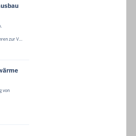
ausbau
,
ren zur V...
swärme
g von