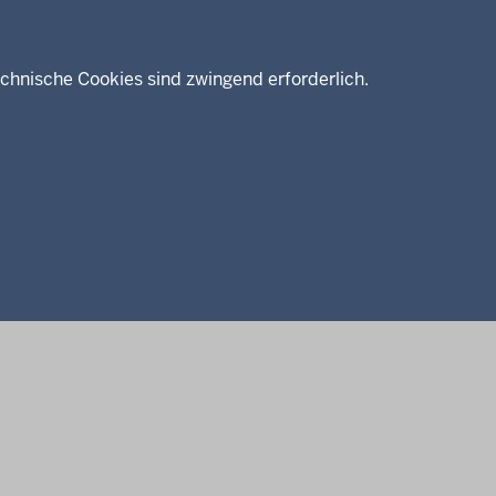
chnische Cookies sind zwingend erforderlich.
enschutz
Barrierefreiheit
Kontakt
Kurzlink zu dieser Seite