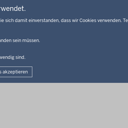
rwendet.
ie sich damit einverstanden, dass wir Cookies verwenden. Te
handen sein müssen.
twendig sind.
Fußzeile
Impressum
Dat
s akzeptieren