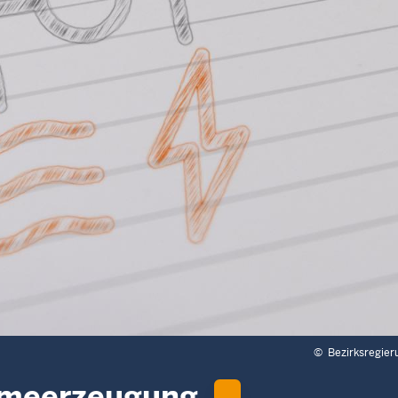
©
Bezirksregier
rmeerzeugung