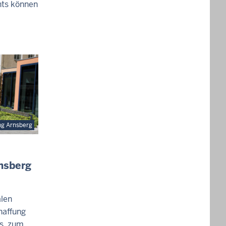
hts können
ng Arnsberg
nsberg
len
haffung
s, zum