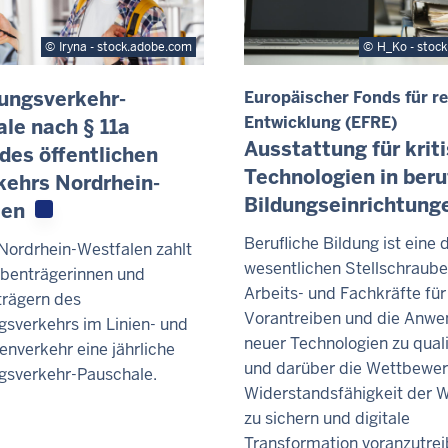
Iryna - stock.adobe.com
H_Ko - stoc
ungsverkehr-
Europäischer Fonds für r
Entwicklung (EFRE)
le nach § 11a
Ausstattung für krit
des öffentlichen
Technologien in beru
ehrs Nordrhein-
Bildungseinrichtung
len
Berufliche Bildung ist eine 
Nordrhein-Westfalen zahlt
wesentlichen Stellschraub
benträgerinnen und
Arbeits- und Fachkräfte für
rägern des
Vorantreiben und die Anw
gsverkehrs im Linien- und
neuer Technologien zu quali
enverkehr eine jährliche
und darüber die Wettbewer
gsverkehr-Pauschale.
Widerstandsfähigkeit der W
zu sichern und digitale
Transformation voranzutrei