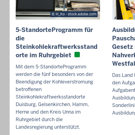
H_Ko - stock.adobe.com
5-StandorteProgramm für
Ausbild
die
Pauscha
Steinkohlekraftwerksstand
Gesetz 
orte im Ruhrgebiet
Nahverk
Westfa
Mit dem 5-StandorteProgramm
werden die fünf besonders von der
Das Land 
Beendigung der Kohleverstromung
den Aufga
betroffenen
Aufgabent
Steinkohlekraftwerksstandorte
Ausbildun
Duisburg, Gelsenkirchen, Hamm,
Sonderlini
Herne und den Kreis Unna im
Ausbildun
Ruhrgebiet durch die
Landesregierung unterstützt.