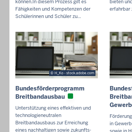
können.In diesem Prozess gilt es
bieten und
Fähigkeiten und Kompetenzen der
erfahrbar
Schülerinnen und Schüler zu...
H_Ko - stock.adobe.com
Bundesförderprogramm
Bundes
Breitbandausbau
Breitba
Gewerb
Unterstützung eines effektiven und
technologieneutralen
Förderung
Breitbandausbaus zur Erreichung
in Gewerb
eines nachhaltigen sowie zukunfts-
sowie in H