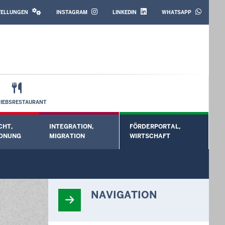
SOCIAL
MEDIA
STELLUNGEN
INSTAGRAM
LINKEDIN
WHATSAPP
RIEBSRESTAURANT
CHT,
INTEGRATION,
FÖRDERPORTAL,
rmenü öffnen
Untermenü öffnen
Untermenü öffnen
Unt
DNUNG
MIGRATION
WIRTSCHAFT
NAVIGATION