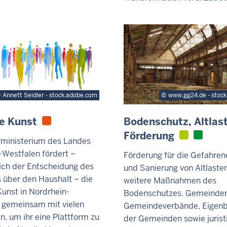
Annett Seidler - stock.adobe.com
www.gg24.de - stoc
e Kunst
Bodenschutz, Altlas
Förderung
rministerium des Landes
-Westfalen fördert –
Förderung für die Gefahren
lich der Entscheidung des
und Sanierung von Altlasten
 über den Haushalt – die
weitere Maßnahmen des
Kunst in Nordrhein-
Bodenschutzes. Gemeinden
 gemeinsam mit vielen
Gemeindeverbände, Eigenb
, um ihr eine Plattform zu
der Gemeinden sowie jurist