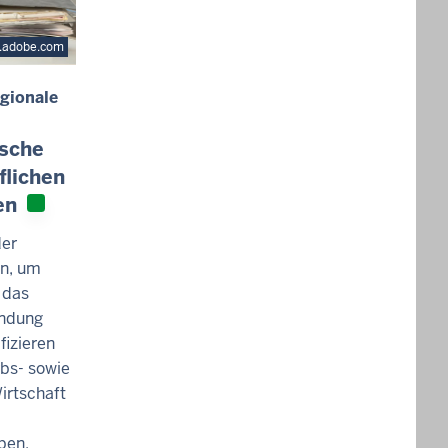
k.adobe.com
egionale
ische
flichen
en
der
en, um
 das
endung
fizieren
bs- sowie
irtschaft
ben.