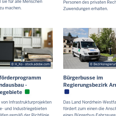
 sie für alle Menschen
Personen des privaten Rec
 zu machen.
Zuwendungen erhalten.
H_Ko - stock.adobe.com
Bezirksregieru
förderprogramm
Bürgerbusse im
ndausbau -
Regierungsbezirk Ar
egebiete
 von Infrastrukturprojekten
Das Land Nordrhein-Westfa
e- und Industriegebieten
fördert zum einen die Ansc
äfen gemäß der Richtlinie
eines Bürgerbus-Fahrzeuge