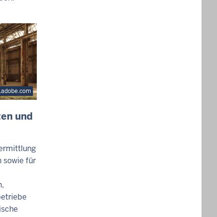
k.adobe.com
ten und
ermittlung
 sowie für
,
etriebe
ische