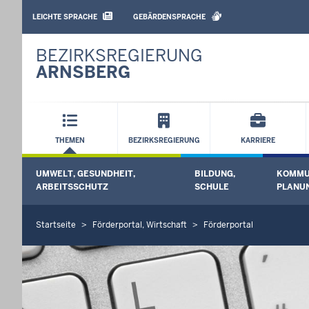
BARRIEREARME
SPRACHEN
LEICHTE SPRACHE
GEBÄRDENSPRACHE
BEZIRKSREGIERUNG
ARNSBERG
Hauptmenü
THEMEN
BEZIRKSREGIERUNG
KARRIERE
Sekundärmenü
UMWELT, GESUNDHEIT,
BILDUNG,
KOMMU
Untermenü öffnen
Unterme
ARBEITSSCHUTZ
SCHULE
PLANUN
Startseite
Förderportal, Wirtschaft
Förderportal
S
i
e
b
e