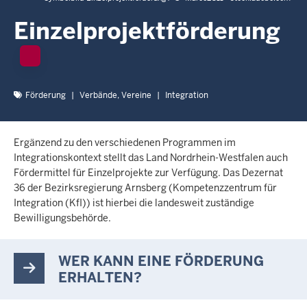
c
h
Einzelprojektförderung
h
i
e
r
Förderung
Verbände, Vereine
Integration
Ergänzend zu den verschiedenen Programmen im
Integrationskontext stellt das Land Nordrhein-Westfalen auch
Fördermittel für Einzelprojekte zur Verfügung. Das Dezernat
36 der Bezirksregierung Arnsberg (Kompetenzzentrum für
Integration (KfI)) ist hierbei die landesweit zuständige
Bewilligungsbehörde.
WER KANN EINE FÖRDERUNG
ERHALTEN?