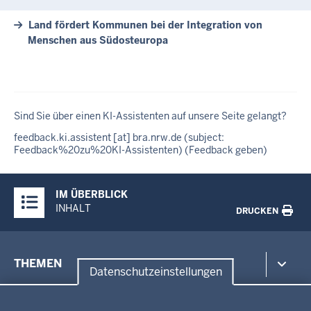
Land fördert Kommunen bei der Integration von
Menschen aus Südosteuropa
Sind Sie über einen KI-Assistenten auf unsere Seite gelangt?
feedback
.
ki
.
assistent
[at]
bra
.
nrw
.
de
(subject:
Feedback%20zu%20KI-Assistenten)
(Feedback geben)
Überblick:
IM ÜBERBLICK
Inhalte
INHALT
DRUCKEN
Menü
THEMEN
in
Datenschutzeinstellungen
der
Datenschutzeinstellungen
Umwelt, Gesundheit, Arbeitsschutz
Fußzeile