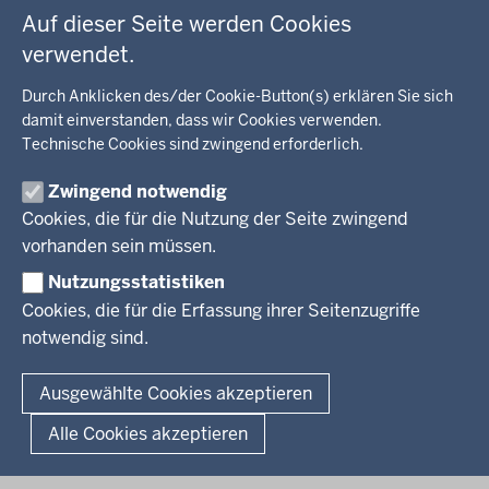
Bildung, Schule
BEZIRKSREGIERUNG
Auf dieser Seite werden Cookies
Kommunalaufsicht, Planung, Verkehr
verwendet.
Behördenleitung
Energie, Bergbau
Wir über uns
KARRIERE
Kultur, Sport
Durch Anklicken des/der Cookie-Button(s) erklären Sie sich
Regierungsbezirk
Recht, Ordnung
damit einverstanden, dass wir Cookies verwenden.
Stellenausschreibungen
Integration, Migration
Technische Cookies sind zwingend erforderlich.
Aktuelle Ausbildungsstellen und Praktika
PRESSE
Förderportal, Wirtschaft
Zwingend notwendig
Pressestelle
Cookies, die für die Nutzung der Seite zwingend
Social Media
BEKANNTMACHUNGEN
vorhanden sein müssen.
Nutzungsstatistiken
Amtsblatt
Cookies, die für die Erfassung ihrer Seitenzugriffe
notwendig sind.
© 2026 Bezirksregierung Arnsberg
Fußzeile
Impressum
Datenschutz
Barrierefreiheit
Kontakt
Ausgewählte Cookies akzeptieren
Kurzlink zu dieser Seite
Alle Cookies akzeptieren